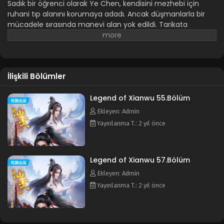
Legend of Xianwu 47.Bölüm
Sadık bir öğrenci olarak Ye Chen, kendisini mezhebi için
ruhani tıp alanını korumaya adadı. Ancak düşmanlarla bir
Blm 47 - Şubat 11, 2024
mücadele sırasında manevi alan yok edildi. Tarikata
sadakati ve bağlılığı onu kurtaramadı. Akranlarından ve
Legend of Xianwu 46.Bölüm
sevgilisinden elde ettiğini sandığı sadakat, onu ihanetten
kurtaramadı. Böylece tarikattan utanmadan
Blm 46 - Şubat 4, 2024
kovuldu. Cennetten düşen bir alevin yardımıyla Ye Chen
İlişkili Bölümler
kendini daha güçlü bir gelişimci olarak geliştirmeye
Legend of Xianwu 45.Bölüm
başladı. Rakiplerine karşı savaştı, efsanevi hayatını gözler
Blm 45 - Ocak 29, 2024
önüne serdi ve kendi hikayesini yeniden yazdı...
Legend of Xianwu 55.Bölüm
Ekleyen: Admin
Legend of Xianwu 44.Bölüm
Yayınlanma T.: 2 yıl önce
Blm 44 - Ocak 21, 2024
Legend of Xianwu 57.Bölüm
Legend of Xianwu 43.Bölüm
Ekleyen: Admin
Blm 43 - Ocak 14, 2024
Yayınlanma T.: 2 yıl önce
Legend of Xianwu 42.Bölüm
Blm 42 - Ocak 7, 2024