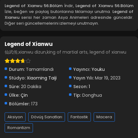
Legend of Xianwu 56.Bölüm
İndir,
Legend of Xianwu 56.Bölüm
İzle, beğen ve paylaş butonlarına tıklamayı unutma.
Legend of
Legend of Xianwu 52.Bölüm
Xianwu
serisi her zaman Asya Animeleri adresinde günceldir.
Diğer seri güncellemelerini izlemeyi unutmayın.
Blm 52 - Mart 19, 2024
Legend of Xianwu 51.Bölüm
Legend of Xianwu
Blm 51 - Mart 10, 2024
仙武传,xianwu dizun,king of martial arts, legend of xianwu
Legend of Xianwu 50.Bölüm
Durum:
Tamamlandı
Yayıncı:
Youku
Blm 50 - Mart 3, 2024
Stüdyo:
Xiaoming Taiji
Yayın Yılı:
Mar 19, 2023
Süre:
20 Dakika
Sezon:
1
Legend of Xianwu 49.Bölüm
Ülke:
Çin
Tip:
Donghua
Blm 49 - Şubat 25, 2024
Bölümler:
173
Legend of Xianwu 48.Bölüm
Aksiyon
Dövüş Sanatları
Fantastik
Macera
Blm 48 - Şubat 18, 2024
Romantizm