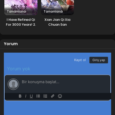
Blm 36 - Kasım 26, 2023
Tamamlandı
Tamamlandı
Legend of Xianwu 35.Bölüm
I Have Refined Qi
Xian Jian Qi Xia
For 3000 Years! 2.
Chuan San
Blm 35 - Kasım 19, 2023
Sezon
Legend of Xianwu 34.Bölüm
Yorum
Blm 34 - Kasım 12, 2023
Legend of Xianwu 33.Bölüm
Blm 33 - Kasım 5, 2023
Legend of Xianwu 32.Bölüm
Blm 32 - Ekim 29, 2023
Legend of Xianwu 31.Bölüm
Blm 31 - Ekim 22, 2023