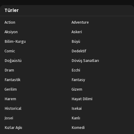
Blm 8 - Nisan 30, 2023
Türler
Legend of Xianwu 7.Bölüm
Action
Adventure
Blm 7 - Nisan 23, 2023
Aksiyon
Askeri
Bilim-Kurgu
Büyü
Legend of Xianwu 6.Bölüm
Comic
Dedektif
Blm 6 - Nisan 17, 2023
Doğaüstü
Dövüş Sanatları
Legend of Xianwu 5.Bölüm
Dram
Ecchi
Blm 5 - Nisan 9, 2023
Fantastik
Fantasy
Gerilim
Gizem
Legend of Xianwu 4.Bölüm
Harem
Hayat Dilimi
Blm 4 - Nisan 3, 2023
Historical
Isekai
Legend of Xianwu 3.Bölüm
Josei
Kanlı
Blm 3 - Mart 26, 2023
Kızlar Aşkı
Komedi