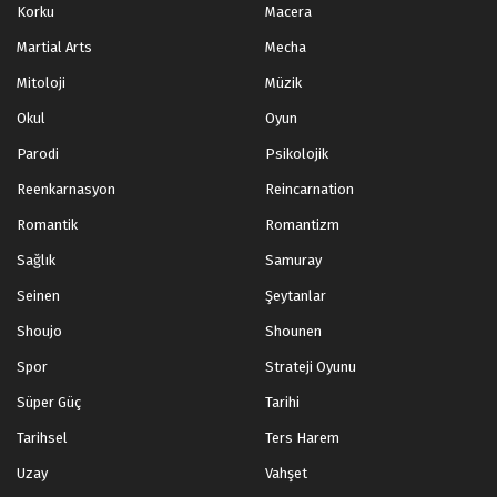
Korku
Macera
Legend of Xianwu 2.Bölüm
Martial Arts
Mecha
Blm 2 - Mart 20, 2023
Mitoloji
Müzik
Legend of Xianwu 1.Bölüm
Okul
Oyun
Blm 1 - Mart 19, 2023
Parodi
Psikolojik
Reenkarnasyon
Reincarnation
Romantik
Romantizm
Sağlık
Samuray
Seinen
Şeytanlar
Shoujo
Shounen
Spor
Strateji Oyunu
Süper Güç
Tarihi
Tarihsel
Ters Harem
Uzay
Vahşet