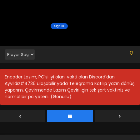
Blm 64 - Haziran 9, 2024
Legend of Xianwu 63.Bölüm
Blm 63 - Haziran 2, 2024
Legend of Xianwu 62.Bölüm
Blm 62 - Mayıs 26, 2024
Legend of Xianwu 61.Bölüm
Encoder Lazım, PC'si iyi olan, vakti olan Discord'dan
Blm 61 - Mayıs 19, 2024
Ayyıldız#4736 ulaşabilir yada Telegrama Katılıp yazın dönüş
yaparım. Çevirmende Lazım Çeviri için tek şart vaktiniz ve
normal bir pc yeterli. (Gönüllü)
Legend of Xianwu 60.Bölüm
Blm 60 - Mayıs 12, 2024
Legend of Xianwu 59.Bölüm
Blm 59 - Mayıs 5, 2024