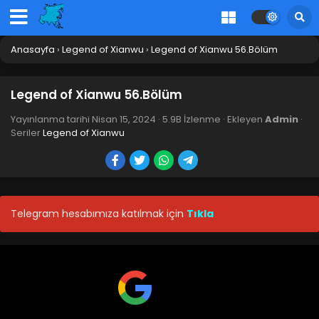
Legend of Xianwu 69.Bölüm
Blm 69 - Temmuz 14, 2024
Anasayfa
›
Legend of Xianwu
›
Legend of Xianwu 56.Bölüm
Legend of Xianwu 68.Bölüm
Legend of Xianwu 56.Bölüm
Blm 68 - Temmuz 7, 2024
Yayınlanma tarihi
Nisan 15, 2024
·
5.9B İzlenme
· Ekleyen
Admin
·
Seriler
Legend of Xianwu
Legend of Xianwu 67.Bölüm
Blm 67 - Temmuz 1, 2024
Legend of Xianwu 66.Bölüm
Telegram hesabımıza katılmak için
Tıkla
Blm 66 - Haziran 23, 2024
Legend of Xianwu 65.Bölüm
Blm 65 - Haziran 16, 2024
Legend of Xianwu 64.Bölüm