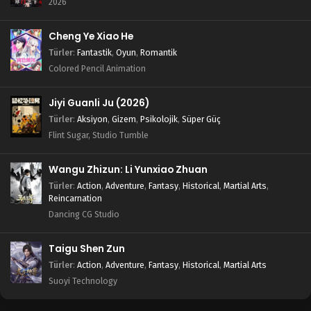
2026
Legend of Xianwu 24.Bölüm
Cheng Ye Xiao He
Türler
:
Fantastik
,
Oyun
,
Romantik
Blm 24 - Ağustos 20, 2023
Colored Pencil Animation
Legend of Xianwu 23.Bölüm
Jiyi Guanli Ju (2026)
Blm 23 - Ağustos 13, 2023
Türler
:
Aksiyon
,
Gizem
,
Psikolojik
,
Süper Güç
Flint Sugar, Studio Tumble
Legend of Xianwu 22.Bölüm
Blm 22 - Ağustos 6, 2023
Wangu Zhizun: Li Yunxiao Zhuan
Türler
:
Action
,
Adventure
,
Fantasy
,
Historical
,
Martial Arts
,
Reincarnation
Legend of Xianwu 21.Bölüm
Dancing CG Studio
Blm 21 - Temmuz 30, 2023
Taigu Shen Zun
Legend of Xianwu 20.Bölüm
Türler
:
Action
,
Adventure
,
Fantasy
,
Historical
,
Martial Arts
Blm 20 - Temmuz 23, 2023
Suoyi Technology