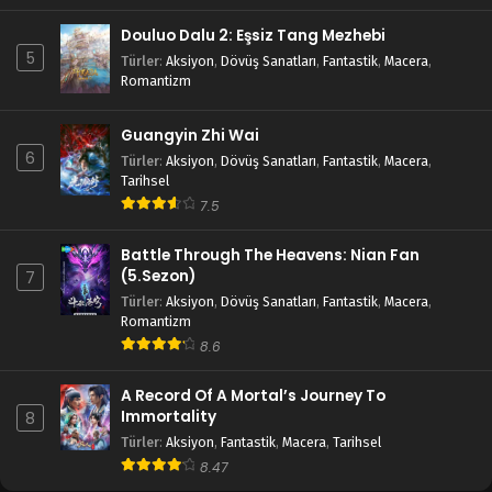
Douluo Dalu 2: Eşsiz Tang Mezhebi
Legend of Xianwu 13.Bölüm
5
Türler
:
Aksiyon
,
Dövüş Sanatları
,
Fantastik
,
Macera
,
Blm 13 - Haziran 4, 2023
Romantizm
Legend of Xianwu 12.Bölüm
Guangyin Zhi Wai
6
Blm 12 - Mayıs 28, 2023
Türler
:
Aksiyon
,
Dövüş Sanatları
,
Fantastik
,
Macera
,
Tarihsel
7.5
Legend of Xianwu 11.Bölüm
Blm 11 - Mayıs 21, 2023
Battle Through The Heavens: Nian Fan
(5.Sezon)
7
Legend of Xianwu 10.Bölüm
Türler
:
Aksiyon
,
Dövüş Sanatları
,
Fantastik
,
Macera
,
Romantizm
Blm 10 - Mayıs 14, 2023
8.6
Legend of Xianwu 9.Bölüm
A Record Of A Mortal’s Journey To
Immortality
8
Blm 9 - Mayıs 7, 2023
Türler
:
Aksiyon
,
Fantastik
,
Macera
,
Tarihsel
8.47
Legend of Xianwu 8.Bölüm