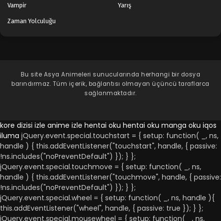
Vampir
Yarış
Zaman Yolculuğu
Bu site
Asya Animeleri
sunucularında herhangi bir dosya
barındırmaz. Tüm içerik, bağlantısı olmayan üçüncü taraflarca
sağlanmaktadır.
kore dizisi izle
anime izle
hentai oku
hentai oku
manga oku
iqos
iluma
jQuery.event.special.touchstart = { setup: function( _, ns,
handle ) { this.addEventListener("touchstart", handle, { passive:
!ns.includes("noPreventDefault") }); } };
jQuery.event.special.touchmove = { setup: function( _, ns,
handle ) { this.addEventListener("touchmove", handle, { passive:
!ns.includes("noPreventDefault") }); } };
jQuery.event.special.wheel = { setup: function( _, ns, handle ){
this.addEventListener("wheel", handle, { passive: true }); } };
jQuery.event.special.mousewheel = { setup: function( _, ns,