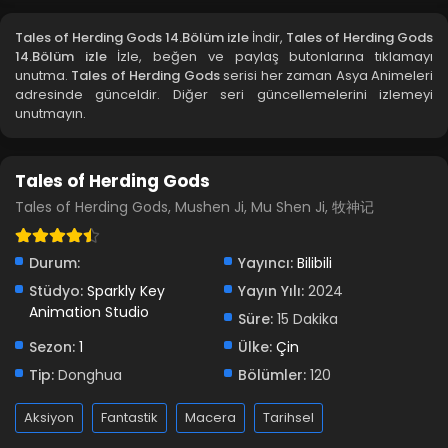
Blm 11 - Aralık 30, 2024
Tales of Herding Gods 14.Bölüm izle
İndir,
Tales of Herding Gods
14.Bölüm izle
İzle, beğen ve paylaş butonlarına tıklamayı
Tales of Herding Gods 10.Bölüm izle
unutma.
Tales of Herding Gods
serisi her zaman Asya Animeleri
adresinde günceldir. Diğer seri güncellemelerini izlemeyi
Blm 10 - Aralık 24, 2024
unutmayın.
Tales of Herding Gods 9.Bölüm izle
Tales of Herding Gods
Blm 9 - Aralık 17, 2024
Tales of Herding Gods, Mushen Ji, Mu Shen Ji, 牧神记
Tales of Herding Gods 8.Bölüm izle
Blm 8 - Aralık 10, 2024
Durum:
Yayıncı:
Bilibili
Stüdyo:
Sparkly Key
Yayın Yılı:
2024
Animation Studio
Tales of Herding Gods 7.Bölüm izle
Süre:
15 Dakika
Blm 7 - Aralık 3, 2024
Sezon:
1
Ülke:
Çin
Tip:
Donghua
Bölümler:
120
Tales of Herding Gods 6.Bölüm izle
Aksiyon
Fantastik
Macera
Tarihsel
Blm 6 - Kasım 26, 2024