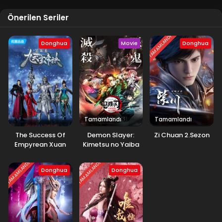
Önerilen Seriler
TAMAMLANDI
Donghua
Movie
Donghua
Tamamlandı
Tamamlandı
The Success Of
Demon Slayer:
Zi Chuan 2.Sezon
Empyrean Xuan
Kimetsu no Yaiba
Emperor 5.Sezon
Swordsmith Village
Arc
TAMAMLANDI
TAMAMLANDI
Donghua
Donghua