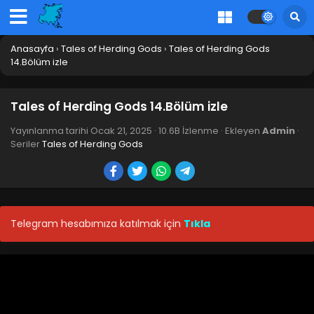
Blm 28 - Nisan 27, 2025
Tales of Herding Gods 27.Bölüm izle
Anasayfa
›
Tales of Herding Gods
›
Tales of Herding Gods
Blm 27 - Nisan 20, 2025
14.Bölüm izle
Tales of Herding Gods 26.Bölüm izle
Tales of Herding Gods 14.Bölüm izle
Blm 26 - Nisan 14, 2025
Yayınlanma tarihi
Ocak 21, 2025
·
10.6B İzlenme
· Ekleyen
Admin
·
Seriler
Tales of Herding Gods
Tales of Herding Gods 25.Bölüm izle
Blm 25 - Nisan 6, 2025
Tales of Herding Gods 24.Bölüm izle
Telegram hesabımıza katılmak için
Tıkla
Blm 24 - Mart 30, 2025
Tales of Herding Gods 23.Bölüm izle
Blm 23 - Mart 24, 2025