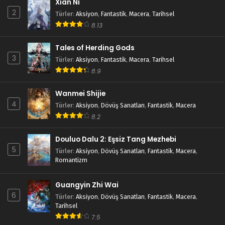
Xian Ni
2
Türler
:
Aksiyon
,
Fantastik
,
Macera
,
Tarihsel
8.13
Tales of Herding Gods
3
Türler
:
Aksiyon
,
Fantastik
,
Macera
,
Tarihsel
8.9
Wanmei Shijie
4
Türler
:
Aksiyon
,
Dövüş Sanatları
,
Fantastik
,
Macera
8.2
Douluo Dalu 2: Eşsiz Tang Mezhebi
5
Türler
:
Aksiyon
,
Dövüş Sanatları
,
Fantastik
,
Macera
,
Romantizm
Guangyin Zhi Wai
6
Türler
:
Aksiyon
,
Dövüş Sanatları
,
Fantastik
,
Macera
,
Tarihsel
7.5