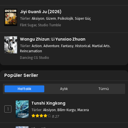
Jiyi Guanli Ju (2026)
Türler
:
Aksiyon
,
Gizem
,
Psikolojik
,
Süper Güç
Flint Sugar, Studio Tumble
Wangu Zhizun: Li Yunxiao Zhuan
Türler
:
Action
,
Adventure
,
Fantasy
,
Historical
,
Martial Arts
,
Reincarnation
Dancing CG Studio
Popüler Seriler
Haftalık
Aylık
Tümü
Tunshi Xingkong
1
Türler
:
Aksiyon
,
Bilim-Kurgu
,
Macera
8.27