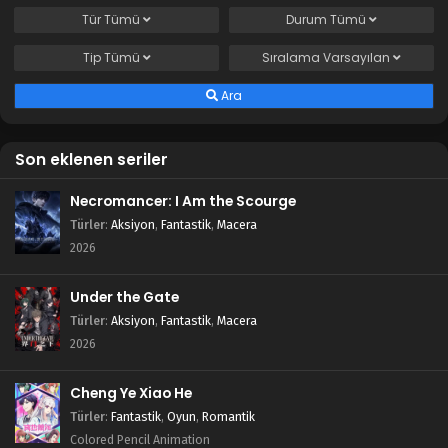
Tür
Tümü
Durum
Tümü
Tip
Tümü
Sıralama
Varsayılan
Ara
Son eklenen seriler
Necromancer: I Am the Scourge
Türler
:
Aksiyon
,
Fantastik
,
Macera
2026
Under the Gate
Türler
:
Aksiyon
,
Fantastik
,
Macera
2026
Cheng Ye Xiao He
Türler
:
Fantastik
,
Oyun
,
Romantik
Colored Pencil Animation