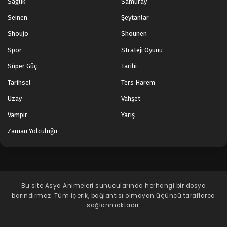
Sağlık
Samuray
Tales of Herding Gods 19.Bölüm izle
Seinen
Şeytanlar
Blm 19 - Şubat 24, 2025
Shoujo
Shounen
Spor
Strateji Oyunu
Tales of Herding Gods 18.Bölüm izle
Blm 18 - Şubat 17, 2025
Süper Güç
Tarihi
Tarihsel
Ters Harem
Tales of Herding Gods 17.Bölüm izle
Uzay
Vahşet
Blm 17 - Şubat 10, 2025
Vampir
Yarış
Zaman Yolculuğu
Tales of Herding Gods 16.Bölüm izle
Blm 16 - Şubat 3, 2025
Tales of Herding Gods 15.Bölüm izle
Bu site
Asya Animeleri
sunucularında herhangi bir dosya
Blm 15 - Ocak 28, 2025
barındırmaz. Tüm içerik, bağlantısı olmayan üçüncü taraflarca
sağlanmaktadır.
Tales of Herding Gods 14.Bölüm izle