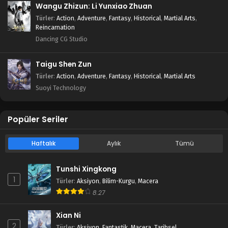
Blm 42 - Ağustos 4, 2025
Wangu Zhizun: Li Yunxiao Zhuan
Türler
:
Action
,
Adventure
,
Fantasy
,
Historical
,
Martial Arts
,
Tales of Herding Gods 41.Bölüm izle
Reincarnation
Dancing CG Studio
Blm 41 - Temmuz 27, 2025
Taigu Shen Zun
Tales of Herding Gods 40.Bölüm izle
Türler
:
Action
,
Adventure
,
Fantasy
,
Historical
,
Martial Arts
Blm 40 - Temmuz 21, 2025
Suoyi Technology
Tales of Herding Gods 39.Bölüm izle
Popüler Seriler
Blm 39 - Temmuz 14, 2025
Haftalık
Aylık
Tümü
Tales of Herding Gods 38.Bölüm izle
Blm 38 - Temmuz 7, 2025
Tunshi Xingkong
1
Türler
:
Aksiyon
,
Bilim-Kurgu
,
Macera
Tales of Herding Gods 37.Bölüm izle
8.27
Blm 37 - Haziran 29, 2025
Xian Ni
2
Türler
:
Aksiyon
,
Fantastik
,
Macera
,
Tarihsel