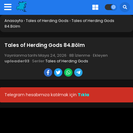
Anasayfa
›
Tales of Herding Gods
›
Tales of Herding Gods
84.Bölm
Tales of Herding Gods 84.Bölm
Yayınlanma tarihi
Mayıs 24, 2026
·
8B İzlenme
· Ekleyen
uploader03
· Seriler
Tales of Herding Gods
Tales of Herding Gods 94.Bölüm
Telegram hesabımıza katılmak için
Tıkla
Blm 94 - Ağustos 2, 2026
Tales of Herding Gods 93.Bölüm izle
Blm 93 - Temmuz 26, 2026