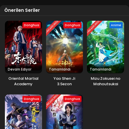
Blm 70 - Şubat 15, 2026
Önerilen Seriler
Tales of Herding Gods 69.Bölüm
TAMAMLANDI
TAMAMLANDI
Blm 69 - Şubat 9, 2026
Donghua
Donghua
Anime
Tales of Herding Gods 68.Bölüm
Blm 68 - Şubat 1, 2026
Tales of Herding Gods 67.Bölüm
Devam Ediyor
Tamamlandı
Tamamlandı
Blm 67 - Ocak 28, 2026
Oriental Martial
Yao Shen Ji
Mizu Zokusei no
Academy
3.Sezon
Mahoutsukai
Tales of Herding Gods 66.Bölüm
Blm 66 - Ocak 19, 2026
TAMAMLANDI
Donghua
Donghua
Tales of Herding Gods 65.Bölüm izle
Blm 65 - Ocak 12, 2026