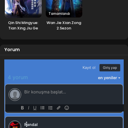
Tales of Herding Gods 64.Bölüm izle
Blm 64 - Ocak 4, 2026
Tamamlandı
Qin Shi Mingyue:
Wan Jie Xian Zong
Tales of Herding Gods 63.Bölüm izle
Tian Xing Jiu Ge
2.Sezon
Blm 63 - Aralık 28, 2025
Tales of Herding Gods 62.Bölüm izle
Yorum
Blm 62 - Aralık 21, 2025
Tales of Herding Gods 61.Bölüm izle
Blm 61 - Aralık 14, 2025
Tales of Herding Gods 60.Bölüm
Blm 60 - Aralık 7, 2025
Tales of Herding Gods 59.Bölüm izle
Blm 59 - Kasım 30, 2025