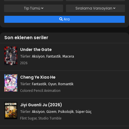
Tales of Herding Gods 47.Bölüm izle
Tip
Tümü
Sıralama
Varsayılan
Blm 47 - Eylül 8, 2025
Ara
Tales of Herding Gods 46.Bölüm izle
Son eklenen seriler
Blm 46 - Ağustos 31, 2025
Under the Gate
Tales of Herding Gods 45.Bölüm izle
Türler
:
Aksiyon
,
Fantastik
,
Macera
Blm 45 - Ağustos 25, 2025
2026
Tales of Herding Gods 44.Bölüm izle
Cheng Ye Xiao He
Blm 44 - Ağustos 17, 2025
Türler
:
Fantastik
,
Oyun
,
Romantik
Colored Pencil Animation
Tales of Herding Gods 43.Bölüm izle
Jiyi Guanli Ju (2026)
Blm 43 - Ağustos 12, 2025
Türler
:
Aksiyon
,
Gizem
,
Psikolojik
,
Süper Güç
Flint Sugar, Studio Tumble
Tales of Herding Gods 42.Bölüm izle