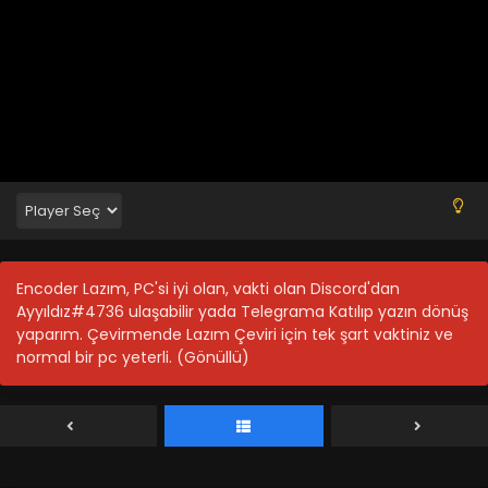
Tales of Herding Gods 92.Bölüm
Blm 92 - Temmuz 20, 2026
Tales of Herding Gods 91.Bölüm izle
Blm 91 - Temmuz 12, 2026
Tales of Herding Gods 90.Bölüm
Blm 90 - Temmuz 5, 2026
Tales of Herding Gods 89.Bölüm
Encoder Lazım, PC'si iyi olan, vakti olan Discord'dan
Blm 89 - Haziran 28, 2026
Ayyıldız#4736 ulaşabilir yada Telegrama Katılıp yazın dönüş
yaparım. Çevirmende Lazım Çeviri için tek şart vaktiniz ve
normal bir pc yeterli. (Gönüllü)
Tales of Herding Gods 88.Bölüm
Blm 88 - Haziran 21, 2026
Tales of Herding Gods 87.Bölüm
Blm 87 - Haziran 15, 2026