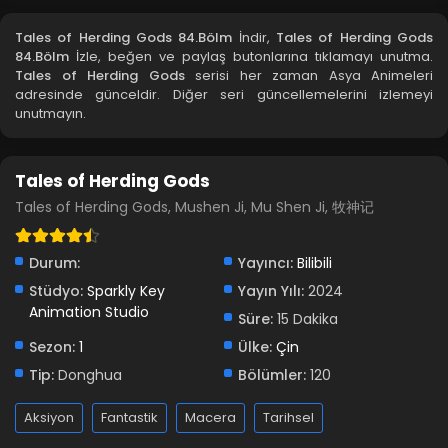
Blm 81 - Mayıs 3, 2026
Tales of Herding Gods 84.Bölm
İndir,
Tales of Herding Gods
84.Bölm
İzle, beğen ve paylaş butonlarına tıklamayı unutma.
Tales of Herding Gods 80.Bölüm
Tales of Herding Gods
serisi her zaman Asya Animeleri
adresinde günceldir. Diğer seri güncellemelerini izlemeyi
Blm 80 - Nisan 26, 2026
unutmayın.
Tales of Herding Gods 79.Bölüm
Tales of Herding Gods
Blm 79 - Nisan 19, 2026
Tales of Herding Gods, Mushen Ji, Mu Shen Ji, 牧神记
Tales of Herding Gods 78.Bölüm
Blm 78 - Nisan 12, 2026
Durum:
Yayıncı:
Bilibili
Stüdyo:
Sparkly Key
Yayın Yılı:
2024
Animation Studio
Tales of Herding Gods 77.Bölüm
Süre:
15 Dakika
Blm 77 - Nisan 5, 2026
Sezon:
1
Ülke:
Çin
Tip:
Donghua
Bölümler:
120
Tales of Herding Gods 76.Bölüm
Aksiyon
Fantastik
Macera
Tarihsel
Blm 76 - Mart 29, 2026