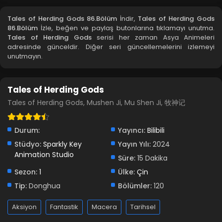
Blm 83 - Mayıs 19, 2026
Tales of Herding Gods 86.Bölüm
İndir,
Tales of Herding Gods
86.Bölüm
İzle, beğen ve paylaş butonlarına tıklamayı unutma.
Tales of Herding Gods 82.Bölüm
Tales of Herding Gods
serisi her zaman Asya Animeleri
adresinde günceldir. Diğer seri güncellemelerini izlemeyi
Blm 82 - Mayıs 10, 2026
unutmayın.
Tales of Herding Gods 81.Bölüm
Tales of Herding Gods
Blm 81 - Mayıs 3, 2026
Tales of Herding Gods, Mushen Ji, Mu Shen Ji, 牧神记
Tales of Herding Gods 80.Bölüm
Blm 80 - Nisan 26, 2026
Durum:
Yayıncı:
Bilibili
Stüdyo:
Sparkly Key
Yayın Yılı:
2024
Animation Studio
Tales of Herding Gods 79.Bölüm
Süre:
15 Dakika
Blm 79 - Nisan 19, 2026
Sezon:
1
Ülke:
Çin
Tip:
Donghua
Bölümler:
120
Tales of Herding Gods 78.Bölüm
Aksiyon
Fantastik
Macera
Tarihsel
Blm 78 - Nisan 12, 2026