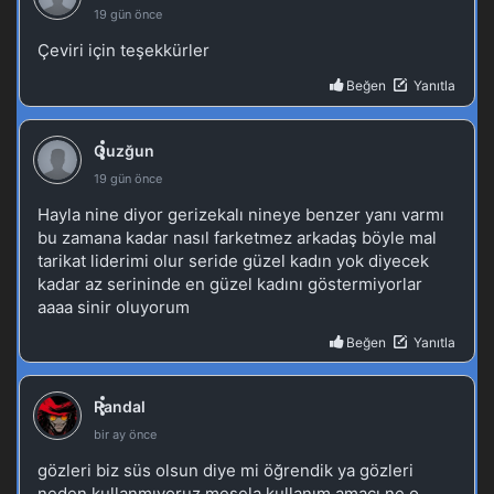
Tales of Herding Gods 60.Bölüm
Blm 60 - Aralık 7, 2025
Tales of Herding Gods 59.Bölüm izle
Blm 59 - Kasım 30, 2025
Tales of Herding Gods 58.Bölüm izle
Blm 58 - Kasım 23, 2025
Tales of Herding Gods 57.Bölüm izle
Blm 57 - Kasım 16, 2025
Tales of Herding Gods 56.Bölüm izle
Blm 56 - Kasım 10, 2025
Tales of Herding Gods 55.Bölüm