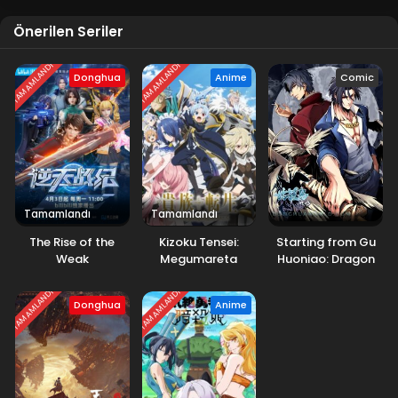
Blm 72 - Mart 1, 2026
Önerilen Seriler
Tales of Herding Gods 71.Bölüm
TAMAMLANDI
TAMAMLANDI
Blm 71 - Şubat 22, 2026
Donghua
Anime
Comic
Tales of Herding Gods 70.Bölüm
Blm 70 - Şubat 15, 2026
Tales of Herding Gods 69.Bölüm
Tamamlandı
Tamamlandı
Blm 69 - Şubat 9, 2026
The Rise of the
Kizoku Tensei:
Starting from Gu
Weak
Megumareta
Huoniao: Dragon
Tales of Herding Gods 68.Bölüm
Umare kara
City Hegemony
Blm 68 - Şubat 1, 2026
Saikyou no Chikara
TAMAMLANDI
TAMAMLANDI
Donghua
Anime
wo Eru
Tales of Herding Gods 67.Bölüm
Blm 67 - Ocak 28, 2026