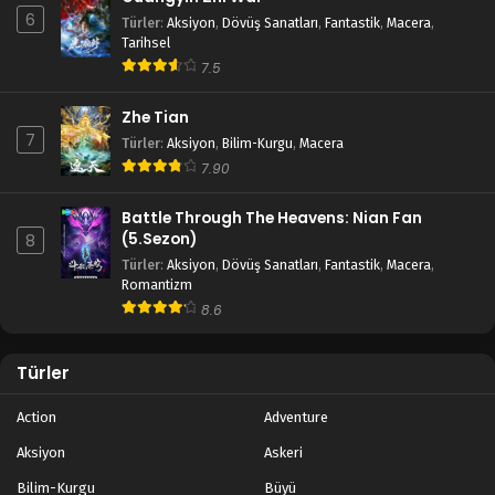
6
Türler
:
Aksiyon
,
Dövüş Sanatları
,
Fantastik
,
Macera
,
Tales of Herding Gods 32.Bölüm izle 4K
Tarihsel
7.5
Blm 32 - Mayıs 26, 2025
Zhe Tian
Tales of Herding Gods 31.Bölüm izle
7
Türler
:
Aksiyon
,
Bilim-Kurgu
,
Macera
Blm 31 - Mayıs 18, 2025
7.90
Battle Through The Heavens: Nian Fan
Tales of Herding Gods 30.Bölüm izle
(5.Sezon)
8
Blm 30 - Mayıs 11, 2025
Türler
:
Aksiyon
,
Dövüş Sanatları
,
Fantastik
,
Macera
,
Romantizm
Tales of Herding Gods 29.Bölüm izle
8.6
Blm 29 - Mayıs 5, 2025
Türler
Tales of Herding Gods 28.Bölüm
Action
Adventure
Blm 28 - Nisan 27, 2025
Aksiyon
Askeri
Tales of Herding Gods 27.Bölüm izle
Bilim-Kurgu
Büyü