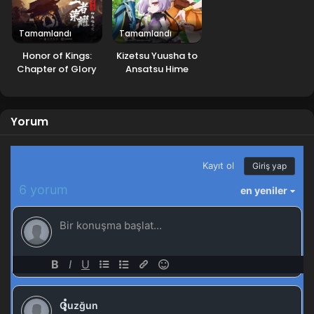
Tales of Herding Gods 66.Bölüm
Blm 66 - Ocak 19, 2026
Tamamlandı
Tamamlandı
Honor of Kings:
Kizetsu Yuusha to
Tales of Herding Gods 65.Bölüm izle
Chapter of Glory
Ansatsu Hime
Blm 65 - Ocak 12, 2026
Tales of Herding Gods 64.Bölüm izle
Yorum
Blm 64 - Ocak 4, 2026
Tales of Herding Gods 63.Bölüm izle
Blm 63 - Aralık 28, 2025
Tales of Herding Gods 62.Bölüm izle
Blm 62 - Aralık 21, 2025
Tales of Herding Gods 61.Bölüm izle
Blm 61 - Aralık 14, 2025