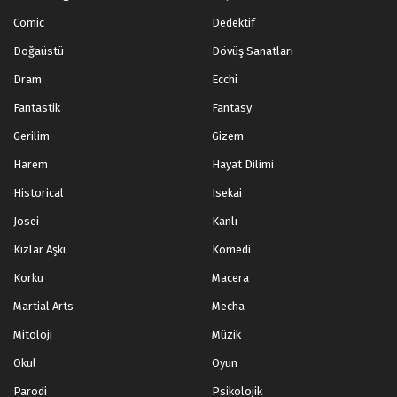
Blm 27 - Nisan 20, 2025
Comic
Dedektif
Doğaüstü
Dövüş Sanatları
Tales of Herding Gods 26.Bölüm izle
Dram
Ecchi
Blm 26 - Nisan 14, 2025
Fantastik
Fantasy
Tales of Herding Gods 25.Bölüm izle
Gerilim
Gizem
Blm 25 - Nisan 6, 2025
Harem
Hayat Dilimi
Historical
Isekai
Tales of Herding Gods 24.Bölüm izle
Josei
Kanlı
Blm 24 - Mart 30, 2025
Kızlar Aşkı
Komedi
Tales of Herding Gods 23.Bölüm izle
Korku
Macera
Blm 23 - Mart 24, 2025
Martial Arts
Mecha
Mitoloji
Müzik
Tales of Herding Gods 22.Bölüm izle
Okul
Oyun
Blm 22 - Mart 19, 2025
Parodi
Psikolojik