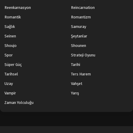
Tales of Herding Gods 21.Bölüm izle
Reenkarnasyon
Reincarnation
Blm 21 - Mart 10, 2025
Romantik
Romantizm
Sağlık
Samuray
Tales of Herding Gods 20.Bölüm izle
Seinen
Şeytanlar
Blm 20 - Mart 3, 2025
Shoujo
Shounen
Tales of Herding Gods 19.Bölüm izle
Spor
Strateji Oyunu
Blm 19 - Şubat 24, 2025
Süper Güç
Tarihi
Tarihsel
Ters Harem
Tales of Herding Gods 18.Bölüm izle
Uzay
Vahşet
Blm 18 - Şubat 17, 2025
Vampir
Yarış
Tales of Herding Gods 17.Bölüm izle
Zaman Yolculuğu
Blm 17 - Şubat 10, 2025
Tales of Herding Gods 16.Bölüm izle