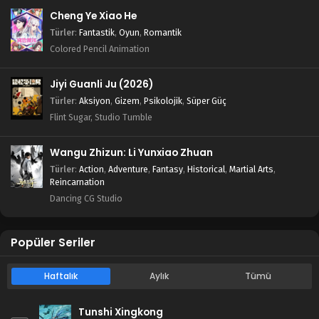
Blm 44 - Ağustos 17, 2025
Cheng Ye Xiao He
Türler
:
Fantastik
,
Oyun
,
Romantik
Tales of Herding Gods 43.Bölüm izle
Colored Pencil Animation
Blm 43 - Ağustos 12, 2025
Jiyi Guanli Ju (2026)
Tales of Herding Gods 42.Bölüm izle
Türler
:
Aksiyon
,
Gizem
,
Psikolojik
,
Süper Güç
Blm 42 - Ağustos 4, 2025
Flint Sugar, Studio Tumble
Wangu Zhizun: Li Yunxiao Zhuan
Tales of Herding Gods 41.Bölüm izle
Türler
:
Action
,
Adventure
,
Fantasy
,
Historical
,
Martial Arts
,
Blm 41 - Temmuz 27, 2025
Reincarnation
Dancing CG Studio
Tales of Herding Gods 40.Bölüm izle
Blm 40 - Temmuz 21, 2025
Popüler Seriler
Tales of Herding Gods 39.Bölüm izle
Haftalık
Aylık
Tümü
Blm 39 - Temmuz 14, 2025
Tunshi Xingkong