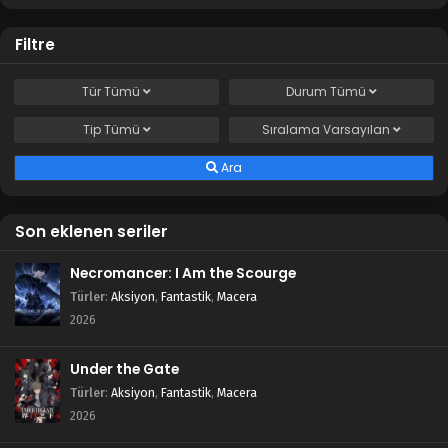
Tales of Herding Gods 24.Bölüm izle
Filtre
Blm 24 - Mart 30, 2025
Tür
Tümü
Durum
Tümü
Tales of Herding Gods 23.Bölüm izle
Tip
Tümü
Sıralama
Varsayılan
Blm 23 - Mart 24, 2025
Ara
Tales of Herding Gods 22.Bölüm izle
Blm 22 - Mart 19, 2025
Son eklenen seriler
Tales of Herding Gods 21.Bölüm izle
Necromancer: I Am the Scourge
Blm 21 - Mart 10, 2025
Türler
:
Aksiyon
,
Fantastik
,
Macera
2026
Tales of Herding Gods 20.Bölüm izle
Under the Gate
Blm 20 - Mart 3, 2025
Türler
:
Aksiyon
,
Fantastik
,
Macera
2026
Tales of Herding Gods 19.Bölüm izle