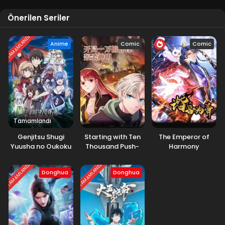
Blm 47 - Eylül 8, 2025
Önerilen Seriler
Tales of Herding Gods 46.Bölüm izle
TAMAMLANDI
Blm 46 - Ağustos 31, 2025
Anime
Comic
Comic
Tales of Herding Gods 45.Bölüm izle
Blm 45 - Ağustos 25, 2025
Tales of Herding Gods 44.Bölüm izle
Tamamlandı
Blm 44 - Ağustos 17, 2025
Genjitsu Shugi
Starting with Ten
The Emperor of
Yuusha no Oukoku
Thousand Push-
Harmony
Tales of Herding Gods 43.Bölüm izle
Saikenki 2.Sezon
ups: Slaying the
Blm 43 - Ağustos 12, 2025
Gods
TAMAMLANDI
TAMAMLANDI
Donghua
Donghua
Tales of Herding Gods 42.Bölüm izle
Blm 42 - Ağustos 4, 2025