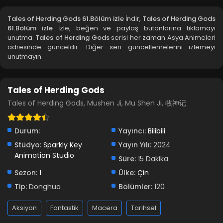
Blm 58 - Kasım 23, 2025
Tales of Herding Gods 61.Bölüm izle
İndir,
Tales of Herding Gods
61.Bölüm izle
İzle, beğen ve paylaş butonlarına tıklamayı
Tales of Herding Gods 57.Bölüm izle
unutma.
Tales of Herding Gods
serisi her zaman Asya Animeleri
adresinde günceldir. Diğer seri güncellemelerini izlemeyi
Blm 57 - Kasım 16, 2025
unutmayın.
Tales of Herding Gods 56.Bölüm izle
Tales of Herding Gods
Blm 56 - Kasım 10, 2025
Tales of Herding Gods, Mushen Ji, Mu Shen Ji, 牧神记
Tales of Herding Gods 55.Bölüm
Blm 55 - Kasım 2, 2025
Durum:
Yayıncı:
Bilibili
Stüdyo:
Sparkly Key
Yayın Yılı:
2024
Animation Studio
Tales of Herding Gods 54.Bölüm izle
Süre:
15 Dakika
Blm 54 - Ekim 27, 2025
Sezon:
1
Ülke:
Çin
Tip:
Donghua
Bölümler:
120
Tales of Herding Gods 53.Bölüm izle
Aksiyon
Fantastik
Macera
Tarihsel
Blm 53 - Ekim 20, 2025