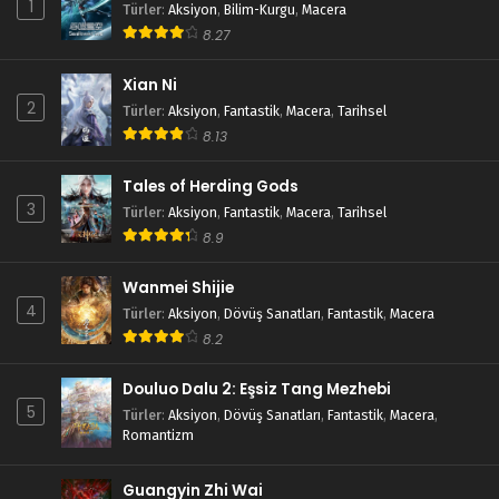
1
Tales of Herding Gods 13.Bölüm izle
Türler
:
Aksiyon
,
Bilim-Kurgu
,
Macera
8.27
Blm 13 - Ocak 13, 2025
Xian Ni
Tales of Herding Gods 12.Bölüm izle
2
Türler
:
Aksiyon
,
Fantastik
,
Macera
,
Tarihsel
Blm 12 - Ocak 7, 2025
8.13
Tales of Herding Gods 11.Bölüm izle
Tales of Herding Gods
3
Türler
:
Aksiyon
,
Fantastik
,
Macera
,
Tarihsel
Blm 11 - Aralık 30, 2024
8.9
Tales of Herding Gods 10.Bölüm izle
Wanmei Shijie
Blm 10 - Aralık 24, 2024
4
Türler
:
Aksiyon
,
Dövüş Sanatları
,
Fantastik
,
Macera
8.2
Tales of Herding Gods 9.Bölüm izle
Douluo Dalu 2: Eşsiz Tang Mezhebi
Blm 9 - Aralık 17, 2024
5
Türler
:
Aksiyon
,
Dövüş Sanatları
,
Fantastik
,
Macera
,
Romantizm
Tales of Herding Gods 8.Bölüm izle
Blm 8 - Aralık 10, 2024
Guangyin Zhi Wai