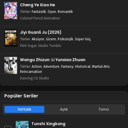
Blm 19 - Şubat 24, 2025
Cheng Ye Xiao He
Türler
:
Fantastik
,
Oyun
,
Romantik
Tales of Herding Gods 18.Bölüm izle
Colored Pencil Animation
Blm 18 - Şubat 17, 2025
Jiyi Guanli Ju (2026)
Tales of Herding Gods 17.Bölüm izle
Türler
:
Aksiyon
,
Gizem
,
Psikolojik
,
Süper Güç
Flint Sugar, Studio Tumble
Blm 17 - Şubat 10, 2025
Wangu Zhizun: Li Yunxiao Zhuan
Tales of Herding Gods 16.Bölüm izle
Türler
:
Action
,
Adventure
,
Fantasy
,
Historical
,
Martial Arts
,
Blm 16 - Şubat 3, 2025
Reincarnation
Dancing CG Studio
Tales of Herding Gods 15.Bölüm izle
Blm 15 - Ocak 28, 2025
Popüler Seriler
Tales of Herding Gods 14.Bölüm izle
Haftalık
Aylık
Tümü
Blm 14 - Ocak 21, 2025
Tunshi Xingkong