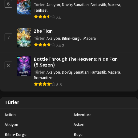
6
Türler
:
Aksiyon
,
Dövüş Sanatları
,
Fantastik
,
Macera
,
Tarihsel
Tales of Herding Gods 7.Bölüm izle
7.5
Blm 7 - Aralık 3, 2024
Zhe Tian
Tales of Herding Gods 6.Bölüm izle
7
Türler
:
Aksiyon
,
Bilim-Kurgu
,
Macera
Blm 6 - Kasım 26, 2024
7.90
Battle Through The Heavens: Nian Fan
Tales of Herding Gods 5.Bölüm izle
(5.Sezon)
8
Blm 5 - Kasım 18, 2024
Türler
:
Aksiyon
,
Dövüş Sanatları
,
Fantastik
,
Macera
,
Romantizm
8.6
Tales of Herding Gods 4.Bölüm izle
Blm 4 - Kasım 13, 2024
Türler
Tales of Herding Gods 3.Bölüm izle
Action
Adventure
Blm 3 - Kasım 5, 2024
Aksiyon
Askeri
Bilim-Kurgu
Büyü
Tales of Herding Gods 2.Bölüm izle