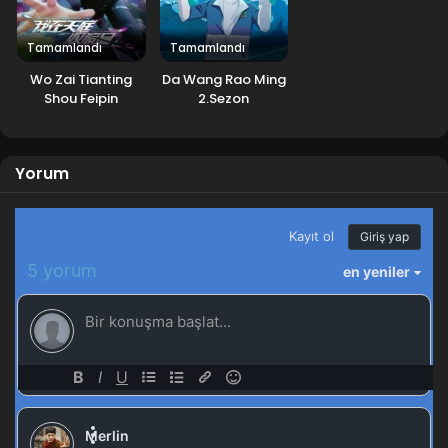
Tales of Herding Gods 41.Bölüm izle
Blm 41 - Temmuz 27, 2025
Tamamlandı
Tamamlandı
Wo Zai Tianting
Da Wang Rao Ming
Tales of Herding Gods 40.Bölüm izle
Shou Feipin
2.Sezon
Blm 40 - Temmuz 21, 2025
Tales of Herding Gods 39.Bölüm izle
Yorum
Blm 39 - Temmuz 14, 2025
Tales of Herding Gods 38.Bölüm izle
Blm 38 - Temmuz 7, 2025
Tales of Herding Gods 37.Bölüm izle
Blm 37 - Haziran 29, 2025
Tales of Herding Gods 36.Bölüm izle
Blm 36 - Haziran 23, 2025