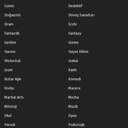
Blm 2 - Ekim 30, 2024
Comic
Dedektif
Doğaüstü
Dövüş Sanatları
Tales of Herding Gods 1.Bölüm izle
Dram
Ecchi
Blm 1 - Ekim 28, 2024
Fantastik
Fantasy
Gerilim
Gizem
Harem
Hayat Dilimi
Historical
Isekai
Josei
Kanlı
Kızlar Aşkı
Komedi
Korku
Macera
Martial Arts
Mecha
Mitoloji
Müzik
Okul
Oyun
Parodi
Psikolojik