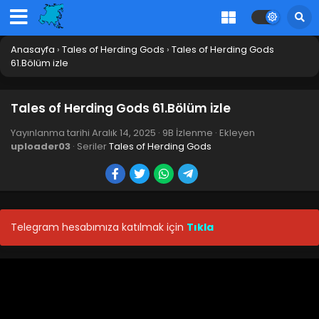
Blm 75 - Mart 22, 2026
Tales of Herding Gods 74.Bölüm izle
Anasayfa
›
Tales of Herding Gods
›
Tales of Herding Gods
Blm 74 - Mart 18, 2026
61.Bölüm izle
Tales of Herding Gods 73.Bölüm
Tales of Herding Gods 61.Bölüm izle
Blm 73 - Mart 8, 2026
Yayınlanma tarihi
Aralık 14, 2025
·
9B İzlenme
· Ekleyen
uploader03
· Seriler
Tales of Herding Gods
Tales of Herding Gods 72.Bölüm
Blm 72 - Mart 1, 2026
Tales of Herding Gods 71.Bölüm
Telegram hesabımıza katılmak için
Tıkla
Blm 71 - Şubat 22, 2026
Tales of Herding Gods 70.Bölüm
Blm 70 - Şubat 15, 2026