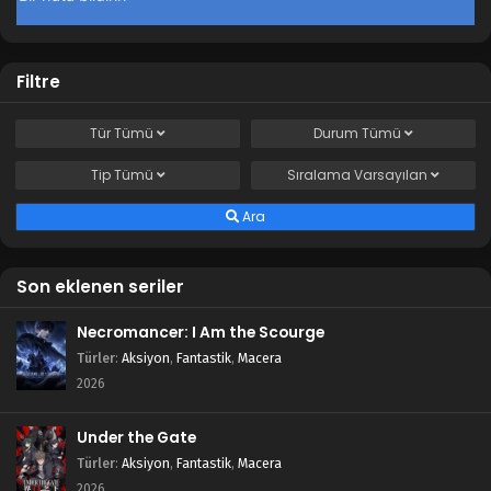
Blm 38 - Temmuz 7, 2025
Tales of Herding Gods 37.Bölüm izle
Filtre
Blm 37 - Haziran 29, 2025
Tür
Tümü
Durum
Tümü
Tales of Herding Gods 36.Bölüm izle
Tip
Tümü
Sıralama
Varsayılan
Blm 36 - Haziran 23, 2025
Ara
Tales of Herding Gods 35.Bölüm izle
Blm 35 - Haziran 15, 2025
Son eklenen seriler
Necromancer: I Am the Scourge
Tales of Herding Gods 34.Bölüm izle
Türler
:
Aksiyon
,
Fantastik
,
Macera
Blm 34 - Haziran 9, 2025
2026
Tales of Herding Gods 33.Bölüm izle
Under the Gate
Blm 33 - Haziran 2, 2025
Türler
:
Aksiyon
,
Fantastik
,
Macera
2026