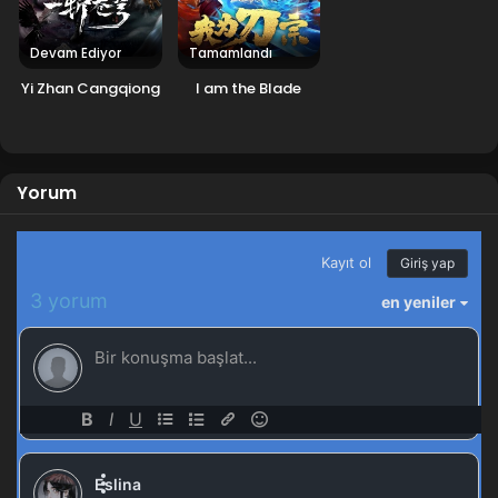
Tales of Herding Gods 49.Bölüm izle
Blm 49 - Eylül 22, 2025
Devam Ediyor
Tamamlandı
Yi Zhan Cangqiong
I am the Blade
Tales of Herding Gods 48.Bölüm
Blm 48 - Eylül 15, 2025
Tales of Herding Gods 47.Bölüm izle
Yorum
Blm 47 - Eylül 8, 2025
Tales of Herding Gods 46.Bölüm izle
Blm 46 - Ağustos 31, 2025
Tales of Herding Gods 45.Bölüm izle
Blm 45 - Ağustos 25, 2025
Tales of Herding Gods 44.Bölüm izle
Blm 44 - Ağustos 17, 2025