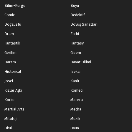
Bilim-Kurgu
Büyü
Tales of Herding Gods 15.Bölüm izle
Comic
Dedektif
Blm 15 - Ocak 28, 2025
Doğaüstü
Dövüş Sanatları
Dram
Ecchi
Tales of Herding Gods 14.Bölüm izle
Blm 14 - Ocak 21, 2025
Fantastik
Fantasy
Gerilim
Gizem
Tales of Herding Gods 13.Bölüm izle
Harem
Hayat Dilimi
Blm 13 - Ocak 13, 2025
Historical
Isekai
Josei
Kanlı
Tales of Herding Gods 12.Bölüm izle
Blm 12 - Ocak 7, 2025
Kızlar Aşkı
Komedi
Korku
Macera
Tales of Herding Gods 11.Bölüm izle
Martial Arts
Mecha
Blm 11 - Aralık 30, 2024
Mitoloji
Müzik
Okul
Oyun
Tales of Herding Gods 10.Bölüm izle