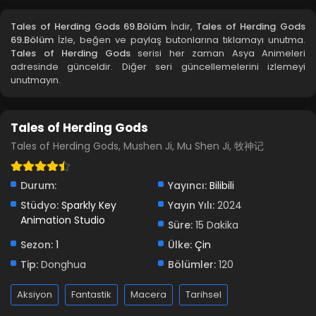
Blm 66 - Ocak 19, 2026
Tales of Herding Gods 69.Bölüm
İndir,
Tales of Herding Gods
69.Bölüm
İzle, beğen ve paylaş butonlarına tıklamayı unutma.
Tales of Herding Gods 65.Bölüm izle
Tales of Herding Gods
serisi her zaman Asya Animeleri
adresinde günceldir. Diğer seri güncellemelerini izlemeyi
Blm 65 - Ocak 12, 2026
unutmayın.
Tales of Herding Gods 64.Bölüm izle
Tales of Herding Gods
Blm 64 - Ocak 4, 2026
Tales of Herding Gods, Mushen Ji, Mu Shen Ji, 牧神记
Tales of Herding Gods 63.Bölüm izle
Blm 63 - Aralık 28, 2025
Durum:
Yayıncı:
Bilibili
Stüdyo:
Sparkly Key
Yayın Yılı:
2024
Animation Studio
Tales of Herding Gods 62.Bölüm izle
Süre:
15 Dakika
Blm 62 - Aralık 21, 2025
Sezon:
1
Ülke:
Çin
Tip:
Donghua
Bölümler:
120
Tales of Herding Gods 61.Bölüm izle
Aksiyon
Fantastik
Macera
Tarihsel
Blm 61 - Aralık 14, 2025