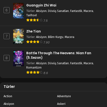
Tales of Herding Gods 21.Bölüm izle
Guangyin Zhi Wai
Blm 21 - Mart 10, 2025
6
Türler
:
Aksiyon
,
Dövüş Sanatları
,
Fantastik
,
Macera
,
Tarihsel
Tales of Herding Gods 20.Bölüm izle
7.5
Blm 20 - Mart 3, 2025
Zhe Tian
7
Türler
:
Aksiyon
,
Bilim-Kurgu
,
Macera
Tales of Herding Gods 19.Bölüm izle
7.90
Blm 19 - Şubat 24, 2025
Battle Through The Heavens: Nian Fan
(5.Sezon)
8
Tales of Herding Gods 18.Bölüm izle
Türler
:
Aksiyon
,
Dövüş Sanatları
,
Fantastik
,
Macera
,
Blm 18 - Şubat 17, 2025
Romantizm
8.6
Tales of Herding Gods 17.Bölüm izle
Blm 17 - Şubat 10, 2025
Türler
Action
Adventure
Tales of Herding Gods 16.Bölüm izle
Blm 16 - Şubat 3, 2025
Aksiyon
Askeri