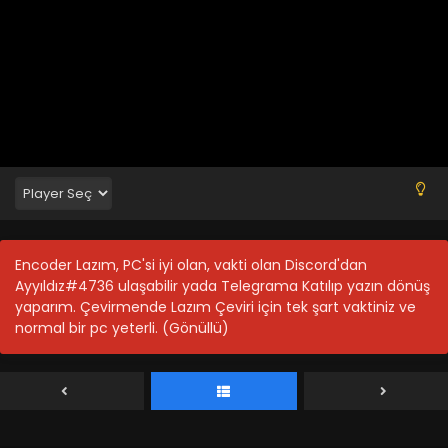
Tales of Herding Gods 77.Bölüm
Blm 77 - Nisan 5, 2026
Tales of Herding Gods 76.Bölüm
Blm 76 - Mart 29, 2026
Tales of Herding Gods 75.Bölüm
Blm 75 - Mart 22, 2026
Tales of Herding Gods 74.Bölüm izle
Encoder Lazım, PC'si iyi olan, vakti olan Discord'dan
Blm 74 - Mart 18, 2026
Ayyıldız#4736 ulaşabilir yada Telegrama Katılıp yazın dönüş
yaparım. Çevirmende Lazım Çeviri için tek şart vaktiniz ve
normal bir pc yeterli. (Gönüllü)
Tales of Herding Gods 73.Bölüm
Blm 73 - Mart 8, 2026
Tales of Herding Gods 72.Bölüm
Blm 72 - Mart 1, 2026