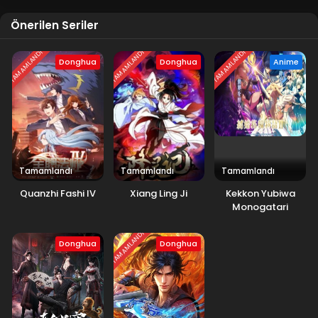
Blm 55 - Kasım 2, 2025
Önerilen Seriler
Tales of Herding Gods 54.Bölüm izle
TAMAMLANDI
TAMAMLANDI
TAMAMLANDI
Blm 54 - Ekim 27, 2025
Donghua
Donghua
Anime
Tales of Herding Gods 53.Bölüm izle
Blm 53 - Ekim 20, 2025
Tales of Herding Gods 52.Bölüm izle
Tamamlandı
Tamamlandı
Tamamlandı
Blm 52 - Ekim 12, 2025
Quanzhi Fashi IV
Xiang Ling Ji
Kekkon Yubiwa
Monogatari
Tales of Herding Gods 51.Bölüm izlle
2.Sezon
Blm 51 - Ekim 5, 2025
TAMAMLANDI
Donghua
Donghua
Tales of Herding Gods 50.Bölüm izle
Blm 50 - Eylül 29, 2025