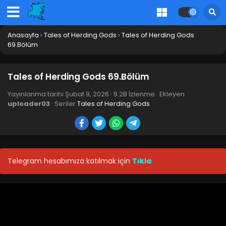
Blm 83 - Mayıs 19, 2026
Tales of Herding Gods 82.Bölüm
Anasayfa
›
Tales of Herding Gods
›
Tales of Herding Gods
Blm 82 - Mayıs 10, 2026
69.Bölüm
Tales of Herding Gods 81.Bölüm
Tales of Herding Gods 69.Bölüm
Blm 81 - Mayıs 3, 2026
Yayınlanma tarihi
Şubat 9, 2026
·
9.2B İzlenme
· Ekleyen
uploader03
· Seriler
Tales of Herding Gods
Tales of Herding Gods 80.Bölüm
Blm 80 - Nisan 26, 2026
Tales of Herding Gods 79.Bölüm
Telegram hesabımıza katılmak için
Tıkla
Blm 79 - Nisan 19, 2026
Tales of Herding Gods 78.Bölüm
Blm 78 - Nisan 12, 2026