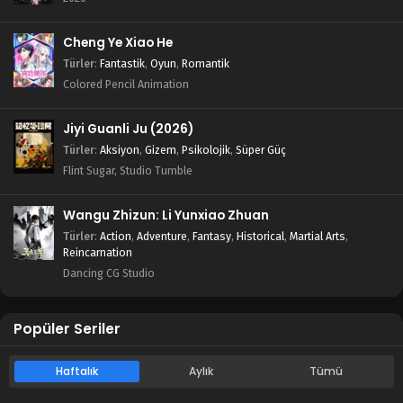
Tales of Herding Gods 32.Bölüm izle 4K
Cheng Ye Xiao He
Blm 32 - Mayıs 26, 2025
Türler
:
Fantastik
,
Oyun
,
Romantik
Colored Pencil Animation
Tales of Herding Gods 31.Bölüm izle
Blm 31 - Mayıs 18, 2025
Jiyi Guanli Ju (2026)
Türler
:
Aksiyon
,
Gizem
,
Psikolojik
,
Süper Güç
Tales of Herding Gods 30.Bölüm izle
Flint Sugar, Studio Tumble
Blm 30 - Mayıs 11, 2025
Wangu Zhizun: Li Yunxiao Zhuan
Tales of Herding Gods 29.Bölüm izle
Türler
:
Action
,
Adventure
,
Fantasy
,
Historical
,
Martial Arts
,
Reincarnation
Blm 29 - Mayıs 5, 2025
Dancing CG Studio
Tales of Herding Gods 28.Bölüm
Popüler Seriler
Blm 28 - Nisan 27, 2025
Haftalık
Aylık
Tümü
Tales of Herding Gods 27.Bölüm izle