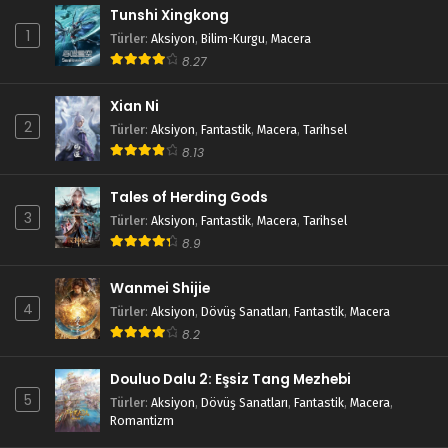
Blm 27 - Nisan 20, 2025
Tunshi Xingkong
1
Türler
:
Aksiyon
,
Bilim-Kurgu
,
Macera
Tales of Herding Gods 26.Bölüm izle
8.27
Blm 26 - Nisan 14, 2025
Xian Ni
2
Türler
:
Aksiyon
,
Fantastik
,
Macera
,
Tarihsel
Tales of Herding Gods 25.Bölüm izle
8.13
Blm 25 - Nisan 6, 2025
Tales of Herding Gods
Tales of Herding Gods 24.Bölüm izle
3
Türler
:
Aksiyon
,
Fantastik
,
Macera
,
Tarihsel
Blm 24 - Mart 30, 2025
8.9
Wanmei Shijie
Tales of Herding Gods 23.Bölüm izle
4
Türler
:
Aksiyon
,
Dövüş Sanatları
,
Fantastik
,
Macera
Blm 23 - Mart 24, 2025
8.2
Tales of Herding Gods 22.Bölüm izle
Douluo Dalu 2: Eşsiz Tang Mezhebi
5
Blm 22 - Mart 19, 2025
Türler
:
Aksiyon
,
Dövüş Sanatları
,
Fantastik
,
Macera
,
Romantizm