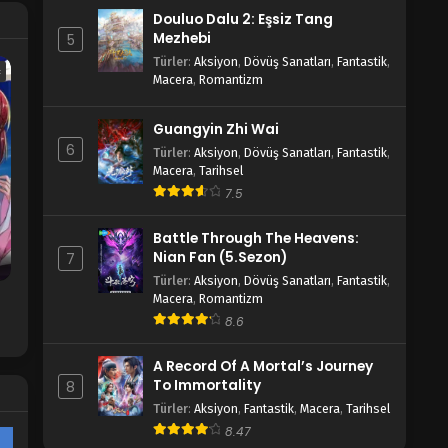
Douluo Dalu 2: Eşsiz Tang
Tales of Herding Gods 41.Bölüm
Mezhebi
5
izle
Türler
:
Aksiyon
,
Dövüş Sanatları
,
Fantastik
,
Blm 41 - Temmuz 27, 2025
c
Macera
,
Romantizm
Tales of Herding Gods 40.Bölüm
Guangyin Zhi Wai
izle
6
Türler
:
Aksiyon
,
Dövüş Sanatları
,
Fantastik
,
Blm 40 - Temmuz 21, 2025
Macera
,
Tarihsel
7.5
Tales of Herding Gods 39.Bölüm
izle
Battle Through The Heavens:
Blm 39 - Temmuz 14, 2025
Nian Fan (5.Sezon)
7
Türler
:
Aksiyon
,
Dövüş Sanatları
,
Fantastik
,
Tales of Herding Gods 38.Bölüm
Macera
,
Romantizm
izle
8.6
Blm 38 - Temmuz 7, 2025
A Record Of A Mortal’s Journey
Tales of Herding Gods 37.Bölüm
To Immortality
8
izle
Türler
:
Aksiyon
,
Fantastik
,
Macera
,
Tarihsel
Blm 37 - Haziran 29, 2025
8.47