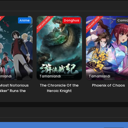
DI
TAMAMLANDI
TAMAMLANDI
Anime
Donghua
Comi
mlandı
Tamamlandı
Tamamlandı
Most Notorious
The Chronicle Of the
Phoenix of Chaos
lker” Runs the
Heroic Knight
’s Greatest Clan