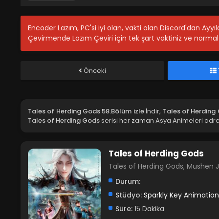
Encoder Lazım, PC'si iyi olan, vakti olan Discord'dan Ayy
Çevirmende Lazım Çeviri için tek şart vaktiniz ve normal 
Önceki
Tales of Herding Gods 58.Bölüm izle
İndir,
Tales of Herding
Tales of Herding Gods
serisi her zaman Asya Animeleri adres
Tales of Herding Gods
Tales of Herding Gods, Mushen 
Durum:
Stüdyo:
Sparkly Key Animation
Süre:
15 Dakika