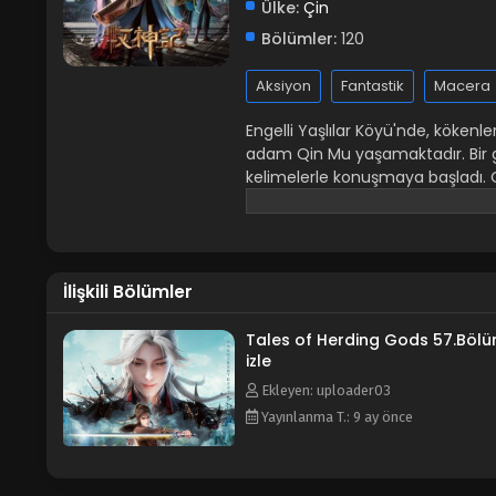
Ülke:
Çin
Bölümler:
120
Aksiyon
Fantastik
Macera
Engelli Yaşlılar Köyü'nde, kökenl
adam Qin Mu yaşamaktadır. Bir g
kelimelerle konuşmaya başladı. O 
olan Daxu'nun tehlikelerinin ve güz
harabelerde dans eden ilahi kemi
dev bir gemi... Ne tür bir tehlike
tarafından aktarılan becerileri 
İlişkili Bölümler
etti.
Tales of Herding Gods 57.Böl
izle
Ekleyen: uploader03
Yayınlanma T.: 9 ay önce