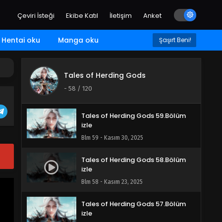
Blm 62 - Aralık 21, 2025
Çeviri İsteği
Ekibe Katıl
İletişim
Anket
Tales of Herding Gods 61.Bölüm
Hentai oku
Manga oku
Şaşırt Beni!
izle
Blm 61 - Aralık 14, 2025
Tales of Herding Gods
Tales of Herding Gods 60.Bölüm
-
58
/ 120
Blm 60 - Aralık 7, 2025
Tales of Herding Gods 59.Bölüm
izle
Blm 59 - Kasım 30, 2025
Tales of Herding Gods 58.Bölüm
izle
Blm 58 - Kasım 23, 2025
Tales of Herding Gods 57.Bölüm
izle