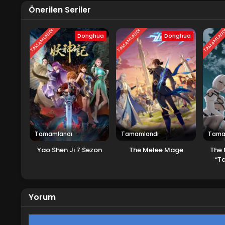
Önerilen Seriler
TAMAMLANDI
TAMAMLANDI
TAMAMLAN
Donghua
Donghua
Tamamlandı
Tamamlandı
Tama
Yao Shen Ji 7.Sezon
The Melee Mage
The 
“Ta
World
Yorum