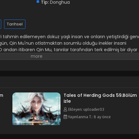
Tip:
Donghua
Tarihsel
eri tahmin edilemeyen dokuz yaşlı insan ve onların yetiştirdiği gen
ün, Qin Mu'nun otlatmaktan sorumlu olduğu inekler insani
andan itibaren Qin Mu, tanrılar tarafından terk edilmiş bir diyar
elliğinin daha çok farkına varır: karanlıkla birlikte inen iblisler,
kler ve yavrularını koruyan ejderha kemikleri, güneşi sürükleyen
yle karşılaşırsa karşılaşsın, Qin Mu korkusuzdur. Dokuz Büyükler
birleştirdi ve benzersiz hegemonyasıyla bir dünya yaratmaya yemi
üm
Tales of Herding Gods 59.Bölüm
izle
Ekleyen: uploader03
Yayınlanma T.: 8 ay önce