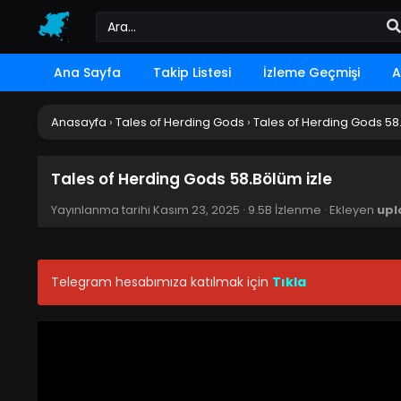
Ana Sayfa
Takip Listesi
İzleme Geçmişi
A
Anasayfa
›
Tales of Herding Gods
›
Tales of Herding Gods 58
Tales of Herding Gods 58.Bölüm izle
Yayınlanma tarihi
Kasım 23, 2025
·
9.5B İzlenme
· Ekleyen
upl
Telegram hesabımıza katılmak için
Tıkla