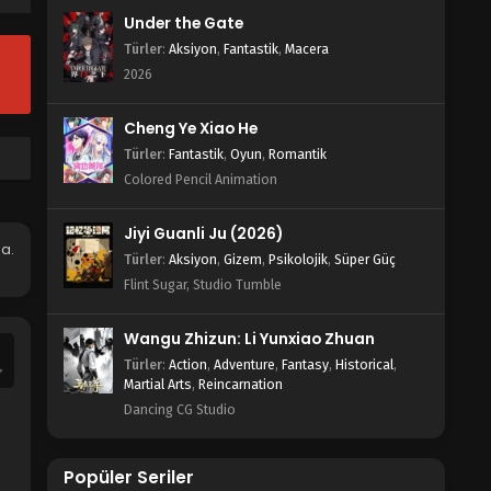
Under the Gate
Tales of Herding Gods 51.Bölüm
Türler
:
Aksiyon
,
Fantastik
,
Macera
izlle
2026
Blm 51 - Ekim 5, 2025
Cheng Ye Xiao He
Tales of Herding Gods 50.Bölüm
Türler
:
Fantastik
,
Oyun
,
Romantik
izle
Colored Pencil Animation
Blm 50 - Eylül 29, 2025
Jiyi Guanli Ju (2026)
Tales of Herding Gods 49.Bölüm
a.
izle
Türler
:
Aksiyon
,
Gizem
,
Psikolojik
,
Süper Güç
Flint Sugar, Studio Tumble
Blm 49 - Eylül 22, 2025
Tales of Herding Gods 48.Bölüm
Wangu Zhizun: Li Yunxiao Zhuan
Türler
:
Action
,
Adventure
,
Fantasy
,
Historical
,
Blm 48 - Eylül 15, 2025
Martial Arts
,
Reincarnation
Dancing CG Studio
Tales of Herding Gods 47.Bölüm
izle
Popüler Seriler
Blm 47 - Eylül 8, 2025