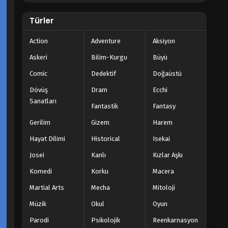
Tales of Herding Gods 36.Bölüm
Türler
izle
Blm 36 - Haziran 23, 2025
Action
Adventure
Aksiyon
Tales of Herding Gods 35.Bölüm
Askeri
Bilim-Kurgu
Büyü
izle
Comic
Dedektif
Doğaüstü
Blm 35 - Haziran 15, 2025
Dövüş
Dram
Ecchi
Sanatları
Tales of Herding Gods 34.Bölüm
Fantastik
Fantasy
izle
Gerilim
Gizem
Harem
Blm 34 - Haziran 9, 2025
Hayat Dilimi
Historical
Isekai
Tales of Herding Gods 33.Bölüm
Josei
Kanlı
Kızlar Aşkı
izle
Blm 33 - Haziran 2, 2025
Komedi
Korku
Macera
Martial Arts
Mecha
Mitoloji
Tales of Herding Gods 32.Bölüm
izle 4K
Müzik
Okul
Oyun
Blm 32 - Mayıs 26, 2025
Parodi
Psikolojik
Reenkarnasyon