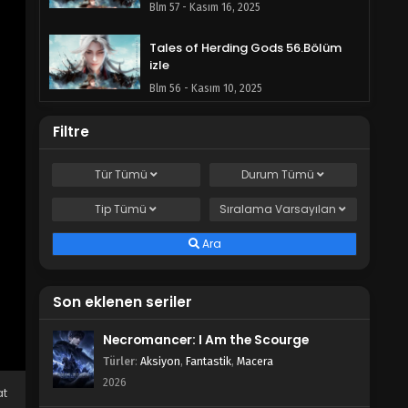
Blm 57 - Kasım 16, 2025
Tales of Herding Gods 56.Bölüm
izle
Blm 56 - Kasım 10, 2025
Tales of Herding Gods 55.Bölüm
Filtre
Blm 55 - Kasım 2, 2025
Tür
Tümü
Durum
Tümü
Tales of Herding Gods 54.Bölüm
Tip
Tümü
Sıralama
Varsayılan
izle
Blm 54 - Ekim 27, 2025
Ara
Tales of Herding Gods 53.Bölüm
izle
Son eklenen seriler
Blm 53 - Ekim 20, 2025
Necromancer: I Am the Scourge
Türler
:
Aksiyon
,
Fantastik
,
Macera
Tales of Herding Gods 52.Bölüm
izle
2026
at
Blm 52 - Ekim 12, 2025