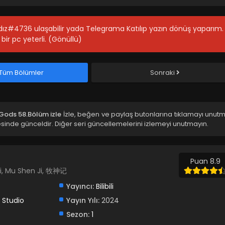
ıldız#4736 ulaşabilir yada Telegrama Katılıp yazın dönüş yaparım.
bir pc yeterli. (Gönüllü)
Tüm Bölümler
Sonraki
 Gods 58.Bölüm izle
İzle, beğen ve paylaş butonlarına tıklamayı unutm
inde günceldir. Diğer seri güncellemelerini izlemeyi unutmayın.
Puan 8.9
Ji, Mu Shen Ji, 牧神记
Yayıncı:
Bilibili
 Studio
Yayın Yılı:
2024
Sezon:
1