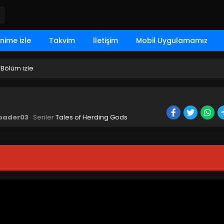
nime izle
Takvim
İletişim
Mobil Uygulamamız
.Bölüm izle
oader03
· Seriler
Tales of Herding Gods