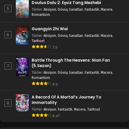
Douluo Dalu 2: Eşsiz Tang Mezhebi
5
Türler
:
Aksiyon
,
Dövüş Sanatları
,
Fantastik
,
Macera
,
Romantizm
Guangyin Zhi Wai
6
Türler
:
Aksiyon
,
Dövüş Sanatları
,
Fantastik
,
Macera
,
Tarihsel
7.5
Battle Through The Heavens: Nian Fan
(5.Sezon)
7
Türler
:
Aksiyon
,
Dövüş Sanatları
,
Fantastik
,
Macera
,
Romantizm
8.6
A Record Of A Mortal’s Journey To
Immortality
8
Türler
:
Aksiyon
,
Fantastik
,
Macera
,
Tarihsel
8.47