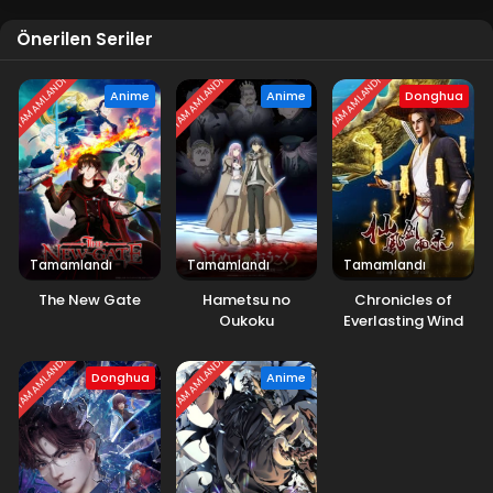
Blm 4 - Kasım 13, 2024
Önerilen Seriler
Tales of Herding Gods 3.Bölüm izle
TAMAMLANDI
TAMAMLANDI
TAMAMLANDI
Blm 3 - Kasım 5, 2024
Anime
Anime
Donghua
Tales of Herding Gods 2.Bölüm izle
Blm 2 - Ekim 30, 2024
Tales of Herding Gods 1.Bölüm izle
Tamamlandı
Tamamlandı
Tamamlandı
Blm 1 - Ekim 28, 2024
The New Gate
Hametsu no
Chronicles of
Oukoku
Everlasting Wind
and Sword Rain
TAMAMLANDI
TAMAMLANDI
Donghua
Anime