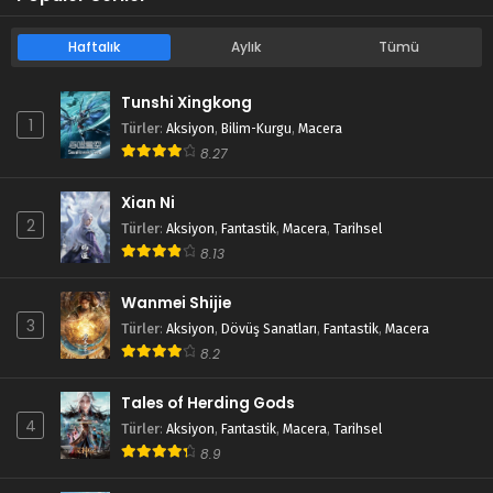
Haftalık
Aylık
Tümü
Tunshi Xingkong
1
Türler
:
Aksiyon
,
Bilim-Kurgu
,
Macera
8.27
Xian Ni
2
Türler
:
Aksiyon
,
Fantastik
,
Macera
,
Tarihsel
8.13
Wanmei Shijie
3
Türler
:
Aksiyon
,
Dövüş Sanatları
,
Fantastik
,
Macera
8.2
Tales of Herding Gods
4
Türler
:
Aksiyon
,
Fantastik
,
Macera
,
Tarihsel
8.9