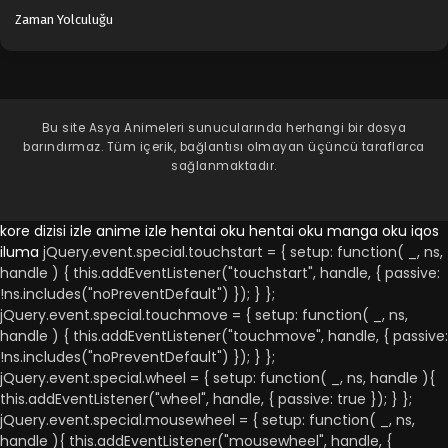
Zaman Yolculuğu
Bu site
Asya Animeleri
sunucularında herhangi bir dosya
barındırmaz. Tüm içerik, bağlantısı olmayan üçüncü taraflarca
sağlanmaktadır.
kore dizisi izle
anime izle
hentai oku
hentai oku
manga oku
iqos
iluma
jQuery.event.special.touchstart = { setup: function( _, ns,
handle ) { this.addEventListener("touchstart", handle, { passive:
!ns.includes("noPreventDefault") }); } };
jQuery.event.special.touchmove = { setup: function( _, ns,
handle ) { this.addEventListener("touchmove", handle, { passive:
!ns.includes("noPreventDefault") }); } };
jQuery.event.special.wheel = { setup: function( _, ns, handle ){
this.addEventListener("wheel", handle, { passive: true }); } };
jQuery.event.special.mousewheel = { setup: function( _, ns,
handle ){ this.addEventListener("mousewheel", handle, {