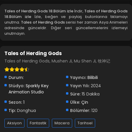
Blm 15 - Ocak 28, 2025
Tales of Herding Gods 18.Bölüm izle
İndir,
Tales of Herding Gods
18.Bölüm izle
İzle, beğen ve paylaş butonlarına tıklamayı
Tales of Herding Gods 14.Bölüm izle
unutma.
Tales of Herding Gods
serisi her zaman Asya Animeleri
adresinde günceldir. Diğer seri güncellemelerini izlemeyi
Blm 14 - Ocak 21, 2025
unutmayın.
Tales of Herding Gods 13.Bölüm izle
Tales of Herding Gods
Blm 13 - Ocak 13, 2025
Tales of Herding Gods, Mushen Ji, Mu Shen Ji, 牧神记
Tales of Herding Gods 12.Bölüm izle
Blm 12 - Ocak 7, 2025
Durum:
Yayıncı:
Bilibili
Stüdyo:
Sparkly Key
Yayın Yılı:
2024
Animation Studio
Tales of Herding Gods 11.Bölüm izle
Süre:
15 Dakika
Blm 11 - Aralık 30, 2024
Sezon:
1
Ülke:
Çin
Tip:
Donghua
Bölümler:
120
Tales of Herding Gods 10.Bölüm izle
Aksiyon
Fantastik
Macera
Tarihsel
Blm 10 - Aralık 24, 2024