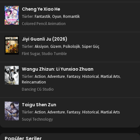
Cheng Ye Xiao He
Türler
:
Fantastik
,
Oyun
,
Romantik
Colored Pencil Animation
Jiyi Guanli Ju (2026)
Türler
:
Aksiyon
,
Gizem
,
Psikolojik
,
Süper Güç
Flint Sugar, Studio Tumble
Wangu Zhizun: Li Yunxiao Zhuan
Türler
:
Action
,
Adventure
,
Fantasy
,
Historical
,
Martial Arts
,
Reincarnation
Dancing CG Studio
Taigu Shen Zun
Türler
:
Action
,
Adventure
,
Fantasy
,
Historical
,
Martial Arts
Suoyi Technology
Popüler Seriler