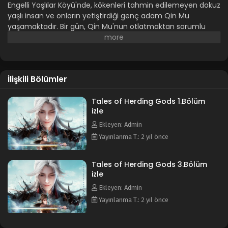
Engelli Yaşlılar Köyü'nde, kökenleri tahmin edilemeyen dokuz
yaşlı insan ve onların yetiştirdiği genç adam Qin Mu
yaşamaktadır. Bir gün, Qin Mu'nun otlatmaktan sorumlu
olduğu inekler insani kelimelerle konuşmaya başladı. O
andan itibaren Qin Mu, tanrılar tarafından terk edilmiş bir
diyar olan Daxu'nun tehlikelerinin ve güzelliğinin daha çok
farkına varır: karanlıkla birlikte inen iblisler, harabelerde dans
İlişkili Bölümler
eden ilahi kemikler ve yavrularını koruyan ejderha kemikleri,
güneşi sürükleyen dev bir gemi... Ne tür bir tehlikeyle
karşılaşırsa karşılaşsın, Qin Mu korkusuzdur. Dokuz Büyükler
Tales of Herding Gods 1.Bölüm
izle
tarafından aktarılan becerileri birleştirdi ve benzersiz
hegemonyasıyla bir dünya yaratmaya yemin etti.
Ekleyen: Admin
Yayınlanma T.: 2 yıl önce
Tales of Herding Gods 3.Bölüm
izle
Ekleyen: Admin
Yayınlanma T.: 2 yıl önce