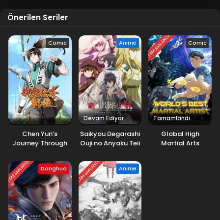
Önerilen Seriler
TAMAMLANDI
Comic
Anime
Comic
Devam Ediyor
Tamamlandı
Chen Yun’s
Saikyou Degarashi
Global High
Journey Through
Ouji no Anyaku Teii
Martial Arts
the Fantasy World
Arasoi
TAMAMLANDI
TAMAMLANDI
Donghua
Anime