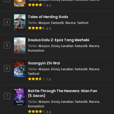
8.2
Tales of Herding Gods
4
Türler
:
Aksiyon
,
Fantastik
,
Macera
,
Tarihsel
8.9
Douluo Dalu 2: Eşsiz Tang Mezhebi
5
Türler
:
Aksiyon
,
Dövüş Sanatları
,
Fantastik
,
Macera
,
Romantizm
Guangyin Zhi Wai
6
Türler
:
Aksiyon
,
Dövüş Sanatları
,
Fantastik
,
Macera
,
Tarihsel
7.5
Battle Through The Heavens: Nian Fan
(5.Sezon)
7
Türler
:
Aksiyon
,
Dövüş Sanatları
,
Fantastik
,
Macera
,
Romantizm
8.6