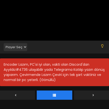
Tales of Herding Gods 11.Bölüm izle
Blm 11 - Aralık 30, 2024
Tales of Herding Gods 10.Bölüm izle
Blm 10 - Aralık 24, 2024
Tales of Herding Gods 9.Bölüm izle
Blm 9 - Aralık 17, 2024
Encoder Lazım, PC'si iyi olan, vakti olan Discord'dan
Tales of Herding Gods 8.Bölüm izle
Ayyıldız#4736 ulaşabilir yada Telegrama Katılıp yazın dönüş
Blm 8 - Aralık 10, 2024
yaparım. Çevirmende Lazım Çeviri için tek şart vaktiniz ve
normal bir pc yeterli. (Gönüllü)
Tales of Herding Gods 7.Bölüm izle
Blm 7 - Aralık 3, 2024
Tales of Herding Gods 6.Bölüm izle