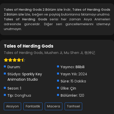
Tales of Herding Gods 2.Bölüm izle
İndir,
Tales of Herding Gods
2.Bölüm izle
İzle, beğen ve paylaş butonlarına tıklamayı unutma.
Tales of Herding Gods
serisi her zaman Asya Animeleri
adresinde günceldir. Diğer seri güncellemelerini izlemeyi
unutmayın.
Tales of Herding Gods
Tales of Herding Gods, Mushen Ji, Mu Shen Ji, 牧神记
Durum:
Yayıncı:
Bilibili
Stüdyo:
Sparkly Key
Yayın Yılı:
2024
Animation Studio
Süre:
15 Dakika
Sezon:
1
Ülke:
Çin
Tip:
Donghua
Bölümler:
120
Aksiyon
Fantastik
Macera
Tarihsel