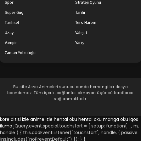
Spor
Strateji Oyunu
Süper Güç
Tarihi
Tarihsel
Ters Harem
Uzay
Vahşet
Vampir
Yarış
Zaman Yolculuğu
Bu site
Asya Animeleri
sunucularında herhangi bir dosya
barındırmaz. Tüm içerik, bağlantısı olmayan üçüncü taraflarca
sağlanmaktadır.
kore dizisi izle
anime izle
hentai oku
hentai oku
manga oku
iqos
iluma
jQuery.event.special.touchstart = { setup: function( _, ns,
handle ) { this.addEventListener("touchstart", handle, { passive:
!ns.includes("noPreventDefault") }); } };