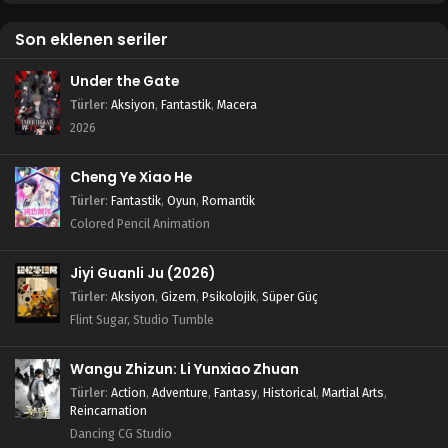
Son eklenen seriler
Under the Gate
Türler
:
Aksiyon
,
Fantastik
,
Macera
2026
Cheng Ye Xiao He
Türler
:
Fantastik
,
Oyun
,
Romantik
Colored Pencil Animation
Jiyi Guanli Ju (2026)
Türler
:
Aksiyon
,
Gizem
,
Psikolojik
,
Süper Güç
Flint Sugar, Studio Tumble
Wangu Zhizun: Li Yunxiao Zhuan
Türler
:
Action
,
Adventure
,
Fantasy
,
Historical
,
Martial Arts
,
Reincarnation
Dancing CG Studio