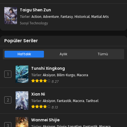
Taigu Shen Zun
Türler
:
Action
,
Adventure
,
Fantasy
,
Historical
,
Martial Arts
Suoyi Technology
Popüler Seriler
Haftalık
Aylık
Tümü
Tunshi Xingkong
1
Türler
:
Aksiyon
,
Bilim-Kurgu
,
Macera
8.27
Xian Ni
2
Türler
:
Aksiyon
,
Fantastik
,
Macera
,
Tarihsel
8.13
Wanmei Shijie
3
Türler
:
Aksiyon
,
Dövüş Sanatları
,
Fantastik
,
Macera