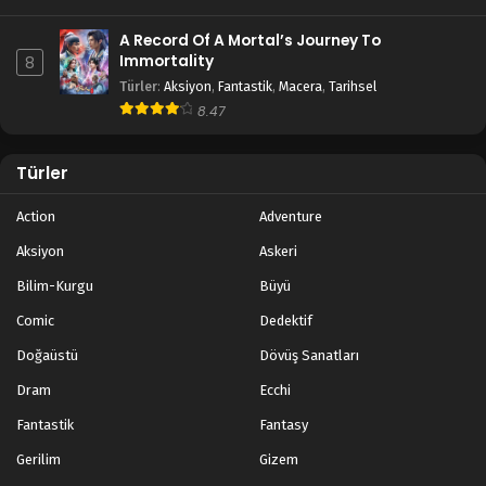
A Record Of A Mortal’s Journey To
Immortality
8
Türler
:
Aksiyon
,
Fantastik
,
Macera
,
Tarihsel
8.47
Türler
Action
Adventure
Aksiyon
Askeri
Bilim-Kurgu
Büyü
Comic
Dedektif
Doğaüstü
Dövüş Sanatları
Dram
Ecchi
Fantastik
Fantasy
Gerilim
Gizem